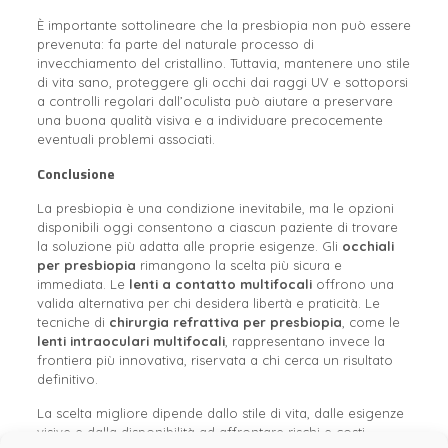
È importante sottolineare che la presbiopia non può essere
prevenuta: fa parte del naturale processo di
invecchiamento del cristallino. Tuttavia, mantenere uno stile
di vita sano, proteggere gli occhi dai raggi UV e sottoporsi
a controlli regolari dall’oculista può aiutare a preservare
una buona qualità visiva e a individuare precocemente
eventuali problemi associati.
Conclusione
La presbiopia è una condizione inevitabile, ma le opzioni
disponibili oggi consentono a ciascun paziente di trovare
la soluzione più adatta alle proprie esigenze. Gli
occhiali
per presbiopia
rimangono la scelta più sicura e
immediata. Le
lenti a contatto multifocali
offrono una
valida alternativa per chi desidera libertà e praticità. Le
tecniche di
chirurgia refrattiva per presbiopia
, come le
lenti intraoculari multifocali
, rappresentano invece la
frontiera più innovativa, riservata a chi cerca un risultato
definitivo.
La scelta migliore dipende dallo stile di vita, dalle esigenze
visive e dalla disponibilità ad affrontare rischi e costi