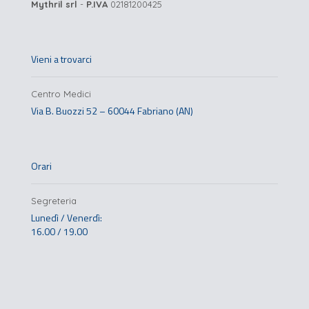
Mythril srl
-
P.IVA
02181200425
Vieni a trovarci
Centro Medici
Via B. Buozzi 52 – 60044 Fabriano (AN)
Orari
Segreteria
Lunedì / Venerdì:
16.00 / 19.00