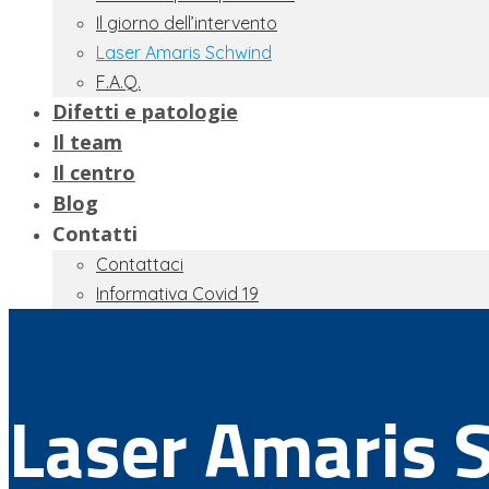
Il giorno dell’intervento
Laser Amaris Schwind
F.A.Q.
Difetti e patologie
Il team
Il centro
Blog
Contatti
Contattaci
Informativa Covid 19
Laser Amaris 