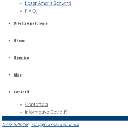
Laser Amaris Schwind
F.A.Q.
Difetti e patologie
Il team
Il centro
Blog
Contatti
Contattaci
Informativa Covid 19
0732 628758
|
info@correzionelaser.it